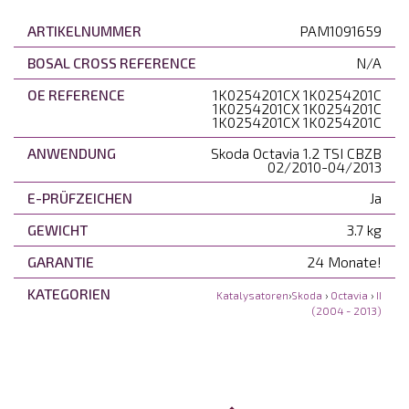
ARTIKELNUMMER
PAM1091659
BOSAL CROSS REFERENCE
N/A
OE REFERENCE
1K0254201CX 1K0254201C
1K0254201CX 1K0254201C
1K0254201CX 1K0254201C
ANWENDUNG
Skoda Octavia 1.2 TSI CBZB
02/2010-04/2013
E-PRÜFZEICHEN
Ja
GEWICHT
3.7 kg
GARANTIE
24 Monate!
KATEGORIEN
Katalysatoren
›
Skoda
›
Octavia
›
II
(2004 - 2013)