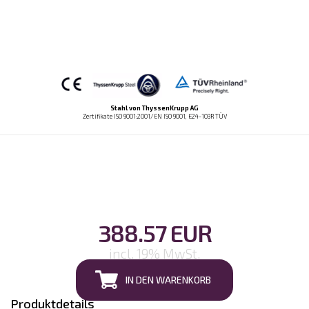
Stahl von ThyssenKrupp AG
Zertifikate ISO 9001:2001/EN ISO 9001, E24-103R TÜV
388.57 EUR
incl. 19% MwSt.
IN DEN WARENKORB
Produktdetails