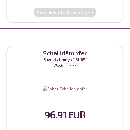
Produktdetails anzeigen
Schalldämpfer
Suzuki
›
Jimny
›
1.3i 16V
25.56 + 25.55
96.91 EUR