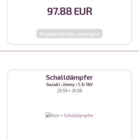
97.88 EUR
Produktdetails anzeigen
Schalldämpfer
Suzuki
›
Jimny
›
1.3i 16V
25.59 + 25.58