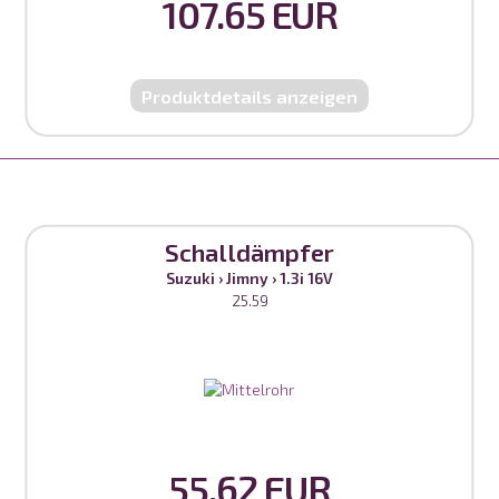
107.65 EUR
Produktdetails anzeigen
Schalldämpfer
Suzuki
›
Jimny
›
1.3i 16V
25.59
55.62 EUR